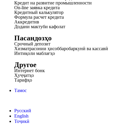
Кредит на развитие промышленности
On-line заявка кредита
Кредитный калькулятор
Формула расчет кредита
Аккредитив
Додани мактуби кафолат
Пасандозҳо
Срочный депозит
Хизматрасонии ҳисоббаробаркунӣ ва кассавӣ
Интиқоли маблағҳо
Другое
Интернет бонк
Ҳуҷҷатҳо
Тарифҳо
Тамос
Русский
English
Тоҷикӣ