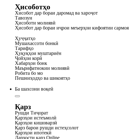
Ҳисоботҳо
Хисобот дар бораи даромад ва хароҷот
Тавозун
Ҳисоботи молиявӣ
Ҳисобот дар бораи иҷрои меъерҳои кифоятии сармоя
Ҳуҷҷатҳо
Мушахассоти бонкӣ
Тарифҳо
Ҳуқуқҳои муштариён
Ҷойҳои корӣ
Хабарҳои бонк
Маърифатнокии молиявӣ
Робита бо мо
Пешниҳодҳо ва шикоятҳо
Ба шахсони воқеӣ
Қарз
Рушди Тиҷорат
Қарзҳои истеъмолӣ
Қарзҳои кишоварзӣ
Қарз барои рушди истеҳсолот
Қарзҳои ипотекӣ
Дархости қарз Online