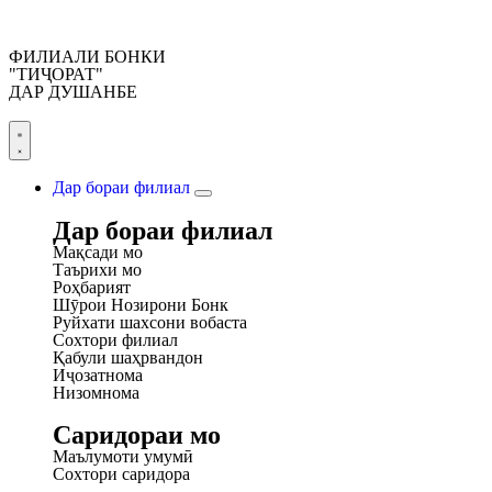
ФИЛИАЛИ БОНКИ
"ТИҶОРАТ"
ДАР ДУШАНБЕ
Дар бораи филиал
Дар бораи филиал
Мақсади мо
Таърихи мо
Роҳбарият
Шӯрои Нозирони Бонк
Руйхати шахсони вобаста
Сохтори филиал
Қабули шаҳрвандон
Иҷозатнома
Низомнома
Cаридораи мо
Маълумоти умумӣ
Сохтори саридора