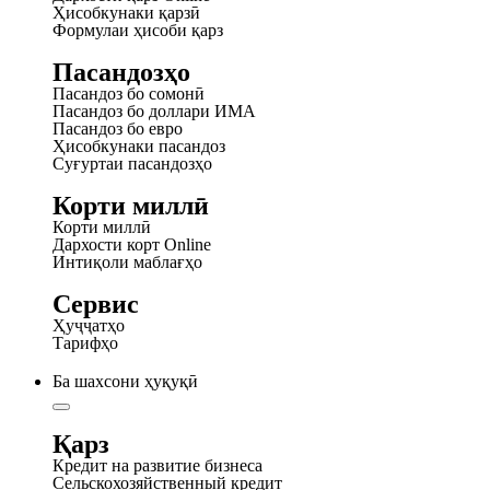
Ҳисобкунаки қарзӣ
Формулаи ҳисоби қарз
Пасандозҳо
Пасандоз бо сомонӣ
Пасандоз бо доллари ИМА
Пасандоз бо евро
Ҳисобкунаки пасандоз
Суғуртаи пасандозҳо
Корти миллӣ
Корти миллӣ
Дархости корт Online
Интиқоли маблағҳо
Сервис
Ҳуҷҷатҳо
Тарифҳо
Ба шахсони ҳуқуқӣ
Қарз
Кредит на развитие бизнеса
Сельскохозяйственный кредит