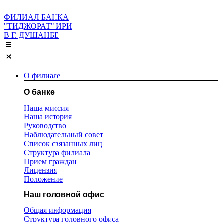
ФИЛИАЛ БАНКА
"ТИДЖОРАТ" ИРИ
В Г. ДУШАНБЕ
О филиале
О банке
Наша миссия
Наша история
Руководство
Наблюдательный совет
Список связанных лиц
Структура филиала
Прием граждан
Лицензия
Положение
Наш головной офис
Общая информация
Структура головного офиса